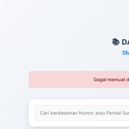
Arsip SMP N 1 Kaliwun
📚 
Daftar Surat
SM
Tidak ada komentar:
Gagal memuat da
Posting Komentar